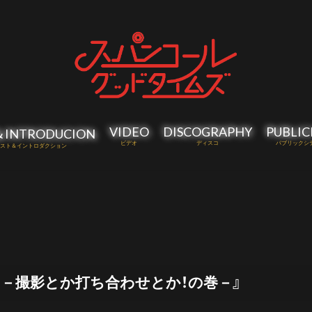
VIDEO
DISCOGRAPHY
PUBLIC
＆INTRODUCION
ビデオ
ディスコ
パブリックシ
スト＆イントロダクション
.3 －撮影とか打ち合わせとか！の巻－』