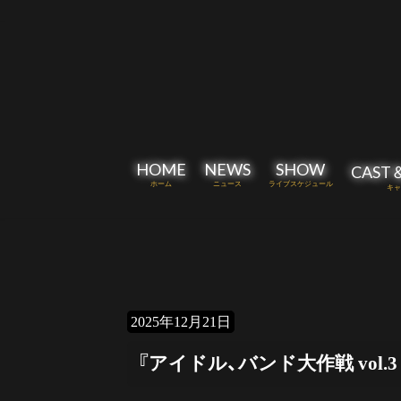
コ
ナ
ン
ビ
テ
ゲ
ン
ー
ツ
シ
へ
ョ
ス
ン
キ
に
HOME
NEWS
SHOW
CAST
ッ
移
ホーム
ニュース
ライブスケジュール
キャ
プ
動
2025年12月21日
『アイドル、バンド大作戦 vol