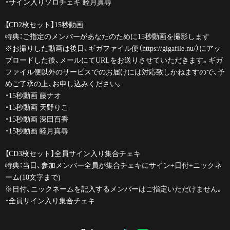
・サイン入りソロチェキ 睦月真尋
【CD2枚セット】15秒動画
特典：ご指定のメンバーがあなたのために15秒動画を撮影します
※お撮りした動画は後日、ギガファイル便（https://gigafile.nu/）にアッ
プロードした後、メールにてURLをお送りさせていただきます。ギガ
ファイル便以外のサービスでのお届けには対応致しかねますので、予
めご了承の上、お申し込みください。
・15秒動画 藤ナオ
・15秒動画 天野りこ
・15秒動画 深田百香
・15秒動画 睦月真尋
【CD3枚セット】全員サイン入り集合チェキ
特典：当日、参加メンバー全員が集合チェキにサイン+日付+ニックネ
ーム(10文字まで)
※日付、ニックネームを記入するメンバーはご指定いただけません。
・全員サイン入り集合チェキ