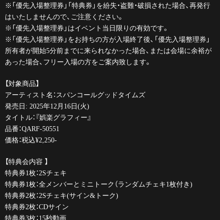
※「優先入場整理券」「特典券」を紛失・盗難・破損された場合、再発行
はいたしませんので、ご注意ください。
※「優先入場整理券」はイベント当日限りの有効です。
※「優先入場整理券」をお持ちの方が入場終了後、「優先入場整理券」
所有者が開始5分前までに来られなかった場合、または会場に余裕が
あった場合、フリー入場の方をご案内致します。
【対象商品】
アーティスト名：スパンコールグッドタイムズ
発売日: 2025年12月16日(火)
タイトル：『娯楽グラフィー』
品番：QARF-50551
価格：税込¥2,250-
【特典会内容 】
特典券1枚：2Sチェキ
特典券1枚：全メンバーとミニトーク（ランダムチェキ1枚付き)
特典券2枚：2Sチェキ(サイン&トーク)
特典券2枚：CDサイン
特典券3枚：15秒動画