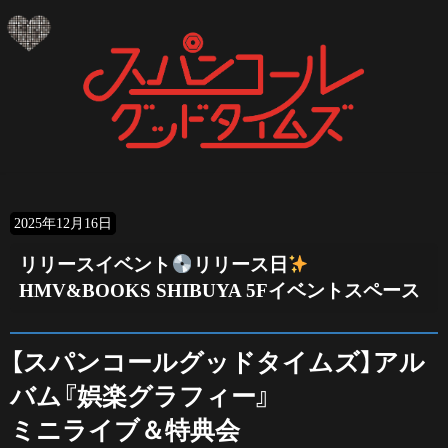
コ
ナ
ン
ビ
テ
ゲ
ン
ー
ツ
シ
へ
ョ
ス
ン
キ
に
ッ
移
プ
動
2025年12月16日
リリースイベント
リリース日
HMV&BOOKS SHIBUYA 5Fイベントスペース
【スパンコールグッドタイムズ】アル
バム『娯楽グラフィー』
ミニライブ＆特典会