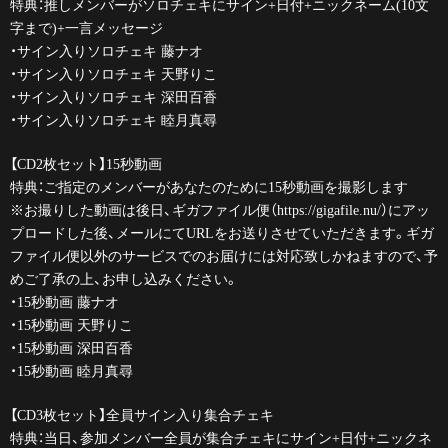
特典：推しメンバーがソロチェキにサイン+日付+ニックネーム(10文
字まで)+一言メッセージ
・サイン入りソロチェキ 藤ナオ
・サイン入りソロチェキ 天野りこ
・サイン入りソロチェキ 深田百香
・サイン入りソロチェキ 睦月真尋
【CD2枚セット】15秒動画
特典：ご指定のメンバーがあなたのために15秒動画を撮影します
※お撮りした動画は後日、ギガファイル便（https://gigafile.nu/）にアッ
プロードした後、メールにてURLをお送りさせていただきます。ギガ
ファイル便以外のサービスでのお届けには対応致しかねますので、予
めご了承の上、お申し込みください。
・15秒動画 藤ナオ
・15秒動画 天野りこ
・15秒動画 深田百香
・15秒動画 睦月真尋
【CD3枚セット】全員サイン入り集合チェキ
特典：当日、参加メンバー全員が集合チェキにサイン+日付+ニックネ