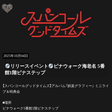
コ
ナ
ン
ビ
テ
ゲ
ン
ー
ツ
シ
へ
ョ
ス
ン
キ
に
ッ
移
プ
動
2025年10月04日
リリースイベント
ビナウォーク海老名 5番
館1階ビナステップ
【スパンコールグッドタイムズ】アルバム『娯楽グラフィー』 ミニライ
ブ＆特典会
■場所
ビナウォーク5番館1階ビナステップ