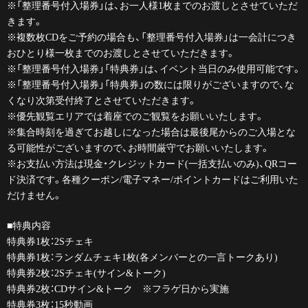
※「整理番号付入場券」は、お一人様1枚までのお渡しとさせていただ
きます。
※複数枚CDをご予約の場合も、「整理番号付入場券」は一会計につき
おひとり様一枚までのお渡しとさせていただきます。
※「整理番号付入場券」「特典券」は、イベント当日のみ使用可能です。
※「整理番号付入場券」「特典券」の数には限りがございますので、な
くなり次第受付終了とさせていただきます。
※優先観覧エリアでは着座でのご観覧をお願いいたします。
※集合時刻を過ぎてお越しになった場合は最後尾からのご入場とな
る可能性がございますので、お時間厳守でお願いいたします。
※お支払い方法は現金・クレジットカード(一括支払いのみ)、QRコー
ド決済です。各種クーポン/電子マネー/ポイントカードはご利用いた
だけません。
■特典内容
特典券1枚：2Sチェキ
特典券1枚：ランダムチェキ1枚(各メンバーとの一言トークあり)
特典券2枚：2Sチェキ(サイン&トーク)
特典券2枚：CDサイン&トーク ※フラゲ日から実施
特典券3枚：15秒動画