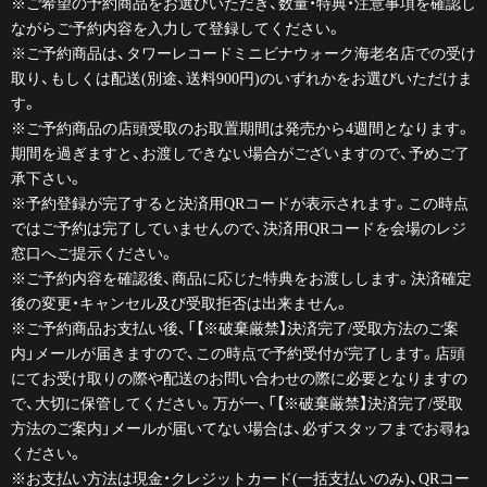
※ご希望の予約商品をお選びいただき、数量・特典・注意事項を確認し
ながらご予約内容を入力して登録してください。
※ご予約商品は、タワーレコードミニビナウォーク海老名店での受け
取り、もしくは配送(別途、送料900円)のいずれかをお選びいただけま
す。
※ご予約商品の店頭受取のお取置期間は発売から4週間となります。
期間を過ぎますと、お渡しできない場合がございますので、予めご了
承下さい。
※予約登録が完了すると決済用QRコードが表示されます。この時点
ではご予約は完了していませんので、決済用QRコードを会場のレジ
窓口へご提示ください。
※ご予約内容を確認後、商品に応じた特典をお渡しします。決済確定
後の変更・キャンセル及び受取拒否は出来ません。
※ご予約商品お支払い後、「【※破棄厳禁】決済完了/受取方法のご案
内」メールが届きますので、この時点で予約受付が完了します。店頭
にてお受け取りの際や配送のお問い合わせの際に必要となりますの
で、大切に保管してください。万が一、「【※破棄厳禁】決済完了/受取
方法のご案内」メールが届いてない場合は、必ずスタッフまでお尋ね
ください。
※お支払い方法は現金・クレジットカード(一括支払いのみ)、QRコー