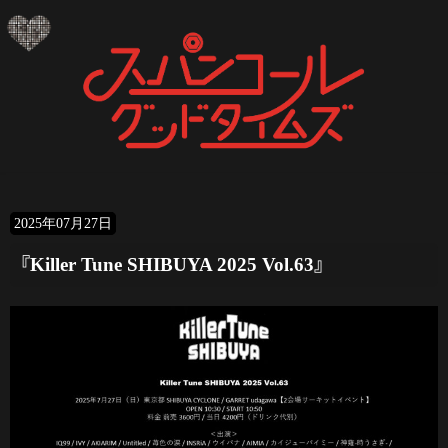
コ
ナ
ン
ビ
テ
ゲ
ン
ー
ツ
シ
へ
ョ
ス
ン
キ
に
ッ
移
プ
動
2025年07月27日
『Killer Tune SHIBUYA 2025 Vol.63』