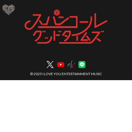
コ
ナ
ン
ビ
テ
ゲ
ン
ー
ツ
シ
へ
ョ
ス
ン
キ
に
ッ
移
プ
動
© 2025 I LOVE YOU ENTERTAINMENT MUSIC